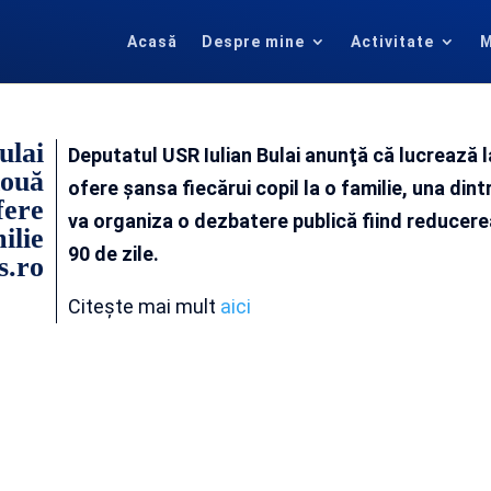
Acasă
Despre mine
Activitate
M
ulai
Deputatul USR Iulian Bulai anunţă că lucrează l
nouă
ofere şansa fiecărui copil la o familie, una din
fere
va organiza o dezbatere publică fiind reducer
ilie
90 de zile.
s.ro
Citește mai mult
aici