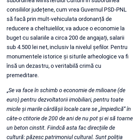
subordinea Ministerului Culturii în subordinea
consiliilor județene, cum vrea Guvernul PSD-PNL
să facă prin mult-vehiculata ordonanță de
reducere a cheltuielilor, va aduce o economie la
buget cu salariile a circa 200 de angajați, salarii
sub 4.500 lei net, inclusiv la nivelul șefilor. Pentru
monumentele istorice și siturile arheologice va fi
însă un dezastru, o veritabilă crimă cu
premeditare.
„
Se va face în schimb o economie de milioane (de
euro) pentru dezvoltatorii imobiliari, pentru toate
micile și marile cârdășii locale care se „împiedică” în
câte-o ctitorie de 200 de ani de nu pot și ei să toarne
un beton cinstit. Fiindcă asta fac direcțiile de
cultură: păzesc patrimoniul cultural. Sunt poliția