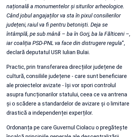
națională a monumentelor și siturilor arheologice.
Când jobul angajaților va sta în pixul consilierilor
județeni, raiul va fi pentru betoniști. Deja se
întâmplă, pe sub mână – ba în Gorj, ba la Fălticeni –,
iar coaliția PSD-PNL va face din distrugere regula
”,
declară deputatul USR Iulian Bulai.
Practic, prin transferarea direcțiilor județene de
cultură, consiliile județene - care sunt beneficiare
ale proiectelor avizate - își vor spori controlul
asupra funcționarilor statului, ceea ce va antrena
și o scădere a standardelor de avizare și o limitare
drastică a independenței experților.
Ordonanța pe care Guvernul Ciolacu o pregătește
încalcă principiile generale ale descentralizării,