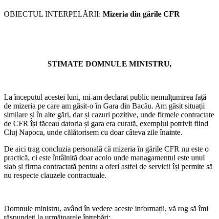
OBIECTUL INTERPELĂRII:
Mizeria din gările CFR
STIMATE DOMNULE MINISTRU,
La începutul acestei luni, mi-am declarat public nemulțumirea față
de mizeria pe care am găsit-o în Gara din Bacău. Am găsit situații
similare și în alte gări, dar și cazuri pozitive, unde firmele contractate
de CFR își făceau datoria și gara era curată, exemplul potrivit fiind
Cluj Napoca, unde călătorisem cu doar câteva zile înainte.
De aici trag concluzia personală că mizeria în gările CFR nu este o
practică, ci este întâlnită doar acolo unde managamentul este unul
slab și firma contractată pentru a oferi astfel de servicii își permite să
nu respecte clauzele contractuale.
Domnule ministru, având în vedere aceste informații, vă rog să îmi
răspundeți la următoarele întrebări: