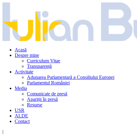
Acasă
Despre mine
Curriculum Vitae
Transparență
Activitate
Adunarea Parlamentară a Consiliului Europei
Parlamentul României
Media
Comunicate de presă
Apariții în presă
Resurse
USR
ALDE
Contact
|