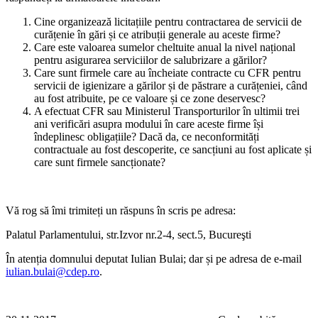
Cine organizează licitațiile pentru contractarea de servicii de
curățenie în gări și ce atribuții generale au aceste firme?
Care este valoarea sumelor cheltuite anual la nivel național
pentru asigurarea serviciilor de salubrizare a gărilor?
Care sunt firmele care au încheiate contracte cu CFR pentru
servicii de igienizare a gărilor și de păstrare a curățeniei, când
au fost atribuite, pe ce valoare și ce zone deservesc?
A efectuat CFR sau Ministerul Transporturilor în ultimii trei
ani verificări asupra modului în care aceste firme își
îndeplinesc obligațiile? Dacă da, ce neconformități
contractuale au fost descoperite, ce sancțiuni au fost aplicate și
care sunt firmele sancționate?
Vă rog să îmi trimiteți un răspuns în scris pe adresa:
Palatul Parlamentului, str.Izvor nr.2-4, sect.5, Bucureşti
În atenția domnului deputat Iulian Bulai; dar și pe adresa de e-mail
iulian.bulai@cdep.ro
.