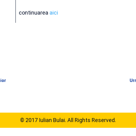
continuarea
aici
rior
Urm
© 2017 Iulian Bulai. All Rights Reserved.