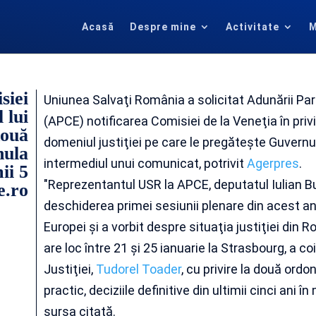
Acasă
Despre mine
Activitate
M
siei
Uniunea Salvaţi România a solicitat Adunării Par
 lui
(APCE) notificarea Comisiei de la Veneţia în priv
două
domeniul justiţiei pe care le pregăteşte Guver
nula
intermediul unui comunicat, potrivit
Agerpres
.
mii 5
"Reprezentantul USR la APCE, deputatul Iulian Bul
e.ro
deschiderea primei sesiunii plenare din acest an
Europei şi a vorbit despre situaţia justiţiei din
are loc între 21 şi 25 ianuarie la Strasbourg, a c
Justiţiei,
Tudorel Toader
, cu privire la două ord
practic, deciziile definitive din ultimii cinci ani
sursa citată.