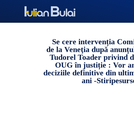
Se cere intervenția Comi
de la Veneţia după anunțul
Tudorel Toader privind 
OUG în justiție : Vor a
deciziile definitive din ulti
ani -Stiripesurs