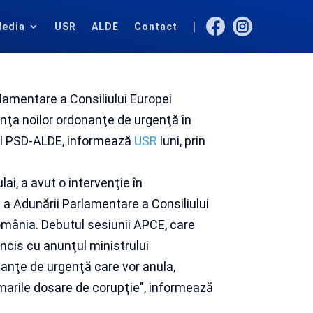


|
edia
USR
ALDE
Contact
lamentare a Consiliului Europei
inţa noilor ordonanţe de urgenţă în
nul PSD-ALDE, informează
USR
luni, prin
ai, a avut o intervenţie în
 a Adunării Parlamentare a Consiliului
 România. Debutul sesiunii APCE, care
oincis cu anunţul ministrului
onanţe de urgenţă care vor anula,
 în marile dosare de corupţie", informează