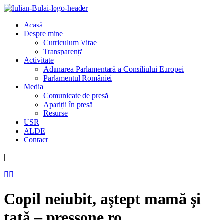
Acasă
Despre mine
Curriculum Vitae
Transparență
Activitate
Adunarea Parlamentară a Consiliului Europei
Parlamentul României
Media
Comunicate de presă
Apariții în presă
Resurse
USR
ALDE
Contact
|


Copil neiubit, aştept mamă şi
tată – pressone.ro