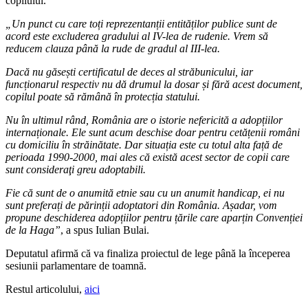
copilului.
„Un punct cu care toți reprezentanții entităților publice sunt de
acord este excluderea gradului al IV-lea de rudenie. Vrem să
reducem clauza până la rude de gradul al III-lea.
Dacă nu găsești certificatul de deces al străbunicului, iar
funcționarul respectiv nu dă drumul la dosar și fără acest document,
copilul poate să rămână în protecția statului.
Nu în ultimul rând, România are o istorie nefericită a adopțiilor
internaționale. Ele sunt acum deschise doar pentru cetățenii români
cu domiciliu în străinătate. Dar situația este cu totul alta față de
perioada 1990-2000, mai ales că există acest sector de copii care
sunt consideraţi greu adoptabili.
Fie că sunt de o anumită etnie sau cu un anumit handicap, ei nu
sunt preferați de părinții adoptatori din România. Așadar, vom
propune deschiderea adopțiilor pentru țările care aparțin Convenției
de la Haga”
, a spus Iulian Bulai.
Deputatul afirmă că va finaliza proiectul de lege până la începerea
sesiunii parlamentare de toamnă.
Restul articolului,
aici