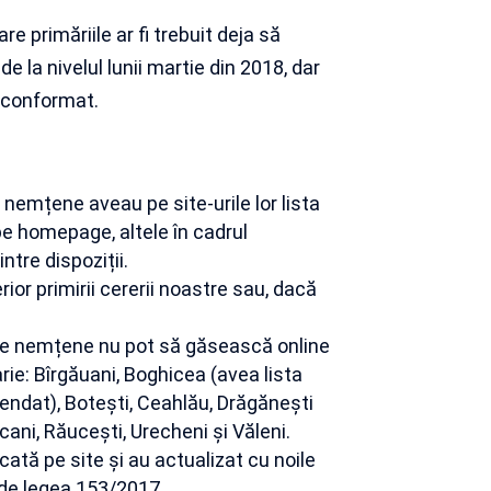
 primăriile ar fi trebuit deja să
de la nivelul lunii martie din 2018, dar
 conformat.
i nemțene aveau pe site-urile lor lista
 pe homepage, altele în cadrul
ntre dispoziții.
erior primirii cererii noastre sau, dacă
une nemțene nu pot să găsească online
arie: Bîrgăuani, Boghicea (avea lista
spendat), Botești, Ceahlău, Drăgănești
icani, Răucești, Urecheni și Văleni.
cată pe site și au actualizat cu noile
evede legea 153/2017