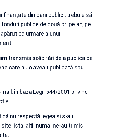
ții finanțate din bani publici, trebuie să
in fonduri publice de două ori pe an, pe
 apărut ca urmare a unui
ment.
am transmis solicitări de a publica pe
mțene care nu o aveau publicată sau
-mail, în baza Legii 544/2001 privind
tiv.
t că nu respectă legea și s-au
site lista, altii numai ne-au trimis
ite.