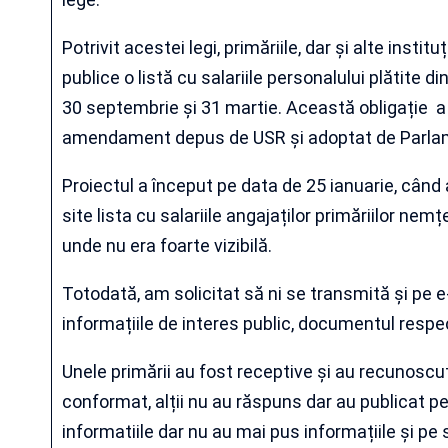
Potrivit acestei legi, primăriile, dar și alte institu
publice o listă cu salariile personalului plătite d
30 septembrie și 31 martie. Această obligație a
amendament depus de USR și adoptat de Parla
Proiectul a început pe data de 25 ianuarie, când 
site lista cu salariile angajaților primăriilor ne
unde nu era foarte vizibilă.
Totodată, am solicitat să ni se transmită și pe e
informațiile de interes public, documentul respec
Unele primării au fost receptive și au recunoscu
conformat, alții nu au răspuns dar au publicat pe 
informatiile dar nu au mai pus informațiile și pe s