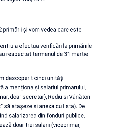
 primării și vom vedea care este
tru a efectua verificări la primăriile
u au respectat termenul de 31 martie
 am descoperit cinci unități
ră a menționa și salariul primarului,
mar, doar secretar), Rediu și Vânători
t” să atașeze și anexa cu lista). De
ind salarizarea din fonduri publice,
ază doar trei salarii (viceprimar,