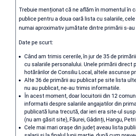
Trebuie menționat că ne aflăm în momentul în care
publice pentru a doua oară lista cu salariile, cele 
numai aproximativ jumătate dintre primării s-au
Date pe scurt:
Când am trimis cererile, în jur de 35 de primări
cu salariile personalului. Unele primării direct
hotărârilor de Consiliu Local, altele ascunse pri
Alte 36 de primării au publicat pe site lista ult
nu au publicat, ne-au trimis informatiile.
În acest moment, doar locuitorii din 12 com
informatii despre salariile angajatilor din prim
publicată luna trecută, dar ieri era site-ul su
(nu am găsit site), Făurei, Gâdinți, Hangu, Petr
Cele mai mari orașe din județ aveau lista publi
salarii și la finalul lunii martie, după cum pr