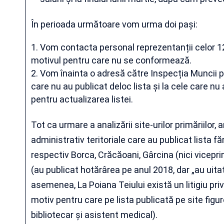
În perioada următoare vom urma doi pași:
Vom contacta personal reprezentanții celor 12
motivul pentru care nu se conformează.
Vom înainta o adresă către Inspecția Muncii pen
care nu au publicat deloc lista și la cele care n
pentru actualizarea listei.
Tot ca urmare a analizării site-urilor primăriilor,
administrativ teritoriale care au publicat lista fă
respectiv Borca, Crăcăoani, Gârcina (nici vicepri
(au publicat hotărârea pe anul 2018, dar „au uita
asemenea, La Poiana Teiului există un litigiu priv
motiv pentru care pe lista publicată pe site figure
bibliotecar și asistent medical).