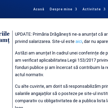
Acasă
Despre mine
Activitate
iile
UPDATE: Primăria Drăgănești ne-a anunțat că are 
eamț
privind salarizarea. Site-ul este
aici
, dar nu apare
Astăzi am anunțat în cadrul unei conferințe de pr
am verificat aplicabilitatea Legii 153/2017 privin
fonduri publice și am încercat să contribuim la 
actul normativ.
Cu alte cuvinte, am dorit să responsabilizăm prim
salariile angajaților să o posteze pe site-ul instit
comparativ cu obligativitatea de a publica lista la
lege.