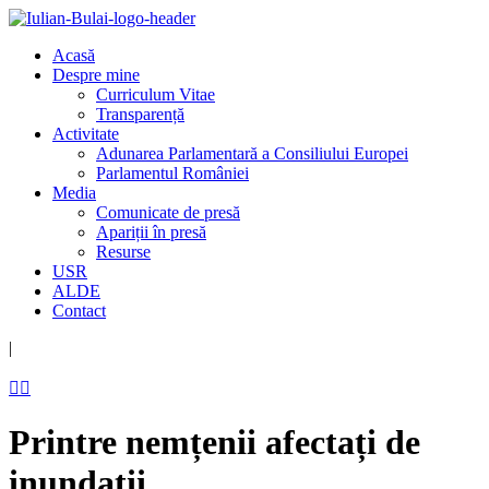
Acasă
Despre mine
Curriculum Vitae
Transparență
Activitate
Adunarea Parlamentară a Consiliului Europei
Parlamentul României
Media
Comunicate de presă
Apariții în presă
Resurse
USR
ALDE
Contact
|


Printre nemțenii afectați de
inundații