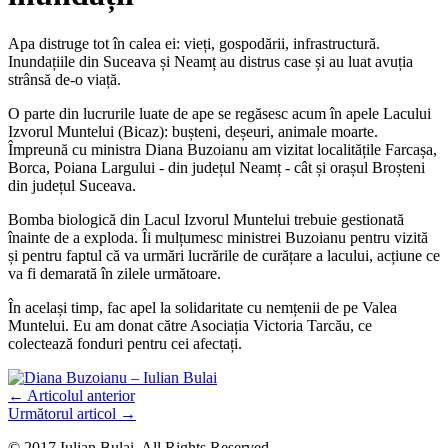
Apa distruge tot în calea ei: vieți, gospodării, infrastructură.
Inundațiile din Suceava și Neamț au distrus case și au luat avuția
strânsă de-o viață.
O parte din lucrurile luate de ape se regăsesc acum în apele Lacului
Izvorul Muntelui (Bicaz): bușteni, deșeuri, animale moarte.
Împreună cu ministra Diana Buzoianu am vizitat localitățile Farcașa,
Borca, Poiana Largului - din județul Neamț - cât și orașul Broșteni
din județul Suceava.
Bomba biologică din Lacul Izvorul Muntelui trebuie gestionată
înainte de a exploda. Îi mulțumesc ministrei Buzoianu pentru vizită
și pentru faptul că va urmări lucrările de curățare a lacului, acțiune ce
va fi demarată în zilele următoare.
În același timp, fac apel la solidaritate cu nemțenii de pe Valea
Muntelui. Eu am donat către Asociația Victoria Tarcău, ce
colectează fonduri pentru cei afectați.
←
Articolul anterior
Următorul articol
→
© 2017 Iulian Bulai. All Rights Reserved.