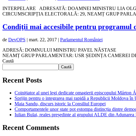
INTERPELARE ADRESATĂ: DOAMNEI MINISTRU LIA O
CIRCUMSCRIPȚIA ELECTORALĂ: 29, NEAMȚ GRUP PARLA
Condiţii mai accesibile pentru programul d
de
DevOPS
|
mart. 22, 2017
|
Parlamentul României
ADRESĂ: DOMNULUI MINISTRU PAVEL NĂSTASE MIN
NEAMȚ GRUP PARLAMENTAR: USR ȘEDINȚA CAMEREI DEPUT
Caută
Caută
Recent Posts
Coinițiator al unei legi dedicate omagierii episcopului Márton 
Sprijin pentru o integrarea mai rapidă a Republicii Moldova î
Maia Sandu, discurs istoric la Consiliul Europei
Comportamentele unor state pot estompa distincția dintre democra
Iulian Bulai, reales președinte al grupului ALDE din Adunarea
Recent Comments