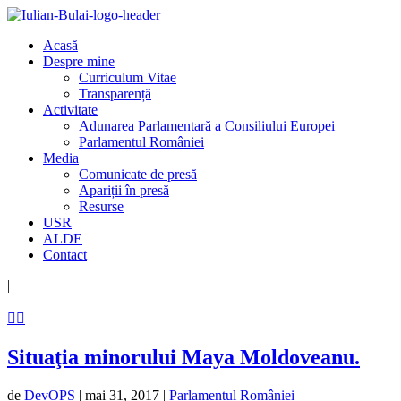
Acasă
Despre mine
Curriculum Vitae
Transparență
Activitate
Adunarea Parlamentară a Consiliului Europei
Parlamentul României
Media
Comunicate de presă
Apariții în presă
Resurse
USR
ALDE
Contact
|


Situaţia minorului Maya Moldoveanu.
de
DevOPS
|
mai 31, 2017
|
Parlamentul României