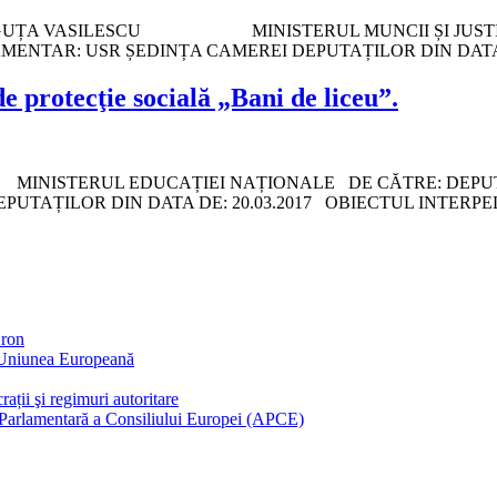
LGUȚA VASILESCU MINISTERUL MUNCII ȘI JUSTIȚIE
MENTAR: USR ȘEDINȚA CAMEREI DEPUTAȚILOR DIN DATA 
e protecţie socială „Bani de liceu”.
ISTERUL EDUCAȚIEI NAȚIONALE DE CĂTRE: DEPUTAT
AȚILOR DIN DATA DE: 20.03.2017 OBIECTUL INTERPELĂR
Áron
n Uniunea Europeană
ții şi regimuri autoritare
 Parlamentară a Consiliului Europei (APCE)